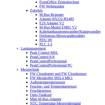
FrontOffice Zentralrechner
FW Webmonitor
Zubehör
M-Bus Repeater
Adapter RS232-RS485
E2S Adapter V2
M-Bus-Modul EM01 V2
Kabelumbaustromwandler/Klappwandler
Drehstrom-Messwandlerzähler
PDU 09
PLC 2-2
Lastmanagement
Peak Control MSL
PeakControl 8-8
PeakControlProfessional
PeakControlProfessional PC
Messtechnik
FW Cloudmeter und FW Cloudsensor
FW Messkoffer MSL4 MK1
Außentemperatursensor
Feuchte- und Temperatursensor
Feuchtesensor
Opto-Tastkopf
Mini M-Bus-Adapter
NTC Temperatur-Messwiderstand