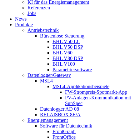
KI für das Energiemanagement
Referenzen
Jobs
News
Produkte
Antriebstechnik
Bürstenlose Steuerung
BHL V50 LC
BHL V50 DSP
BHL V60
BHL V80 DSP
BHL V100
Parametriersoftware
Datenlogger/Gateway
MSL4
MSL4-Applikationsbeispiele
FW-Strompreis-Spotmarkt-App
PV-Anlagen-Kommunikation mit
SunSpec
Datenlogger AD 08
RELAISBOX 8E/A
Energiemanagement
Software für Datentechnik
FrontGraph
FrontOffice