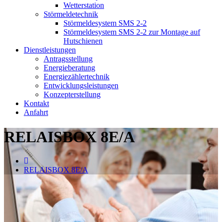
Wetterstation
Störmeldetechnik
Störmeldesystem SMS 2-2
Störmeldesystem SMS 2-2 zur Montage auf
Hutschienen
Dienstleistungen
Antragsstellung
Energieberatung
Energiezählertechnik
Entwicklungsleistungen
Konzepterstellung
Kontakt
Anfahrt
RELAISBOX 8E/A
RELAISBOX 8E/A