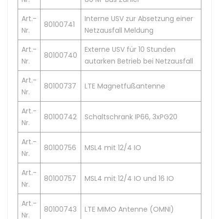
Art.-
Interne USV zur Absetzung einer
80100741
Nr.
Netzausfall Meldung
Art.-
Externe USV für 10 Stunden
80100740
Nr.
autarken Betrieb bei Netzausfall
Art.-
80100737
LTE Magnetfußantenne
Nr.
Art.-
80100742
Schaltschrank IP66, 3xPG20
Nr.
Art.-
80100756
MSL4 mit 12/4 IO
Nr.
Art.-
80100757
MSL4 mit 12/4 IO und 16 IO
Nr.
Art.-
80100743
LTE MIMO Antenne (OMNI)
Nr.