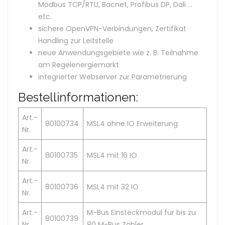
Modbus TCP/RTU, Bacnet, Profibus DP, Dali …
etc.
sichere OpenVPN-Verbindungen, Zertifikat
Handling zur Leitstelle
neue Anwendungsgebiete wie z. B. Teilnahme
am Regelenergiemarkt
integrierter Webserver zur Parametrierung
Bestellinformationen:
Art.-
80100734
MSL4 ohne IO Erweiterung
Nr.
Art.-
80100735
MSL4 mit 16 IO
Nr.
Art.-
80100736
MSL4 mit 32 IO
Nr.
Art.-
M-Bus Einsteckmodul für bis zu
80100739
Nr.
80 M-Bus Zähler